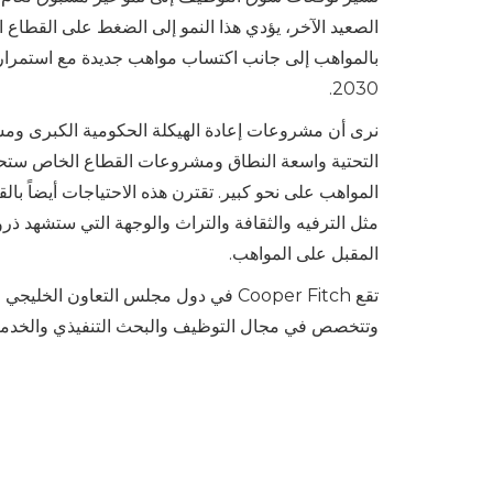
الصعيد الآخر، يؤدي هذا النمو إلى الضغط على القطاع 
بالمواهب إلى جانب اكتساب مواهب جديدة مع استمرار
2030.
نرى أن مشروعات إعادة الهيكلة الحكومية الكبرى ومش
التحتية واسعة النطاق ومشروعات القطاع الخاص ستحت
المواهب على نحو كبير. تقترن هذه الاحتياجات أيضاً بال
مثل الترفيه والثقافة والتراث والوجهة التي ستشهد ذرو
المقبل على المواهب.
وتتخصص في مجال التوظيف والبحث التنفيذي والخدما
للموارد البشرية.
نأمل أن تكون الأفكار المقدمة لك من خلالنا مفيدة وم
بجميع الملاحظات حول مستوى جودة البيانات التي يعكسه
وفي حال كُنت ترغب في الحصول على معلومات خاصة
برجاء التواصل مباشرةً معنا.