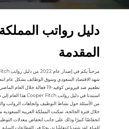
دليل رواتب المملكة ال
المقدمة
مرحباً بكم في إصدار عام 2022 من دليل رواتب Cooper Fitch للمملكة العربية السعودية.
تطعيم ضد فيروس كوفيد-19 فعالة خلال العام الماضي مما سمح بتخفيف حدة القيود على قطاعات السياحة والوظائف والباحثين عن عمل بشكل عام.
من الأسئلة حول نشاط التوظيف واتجاهات الرواتب والم
خلال فترة الجائحة، تمكنت المملكة العربية السعودية م
انخفاضًا كبيرًا وذلك على جانب انخفاض معدلات التوظيف 