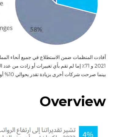
بينما صرحت شركات أخرى بزيادة تقدر بحوالي 10% أو أكثر. على الصعيد الآخر، فإن ما وجدناه أكثر إثارة للدهشة هو أن 19٪ سوف يقومون بتخفيض عدد موظفيهم في عام 2022.
Overview