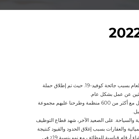
شهد الاقتصاد السعودي وسوق الوظائف بشكل عام انتعاشاً كبيراً خلال عام 2021 وذلك على الرغم من التحديات التي شهدها العام بسبب جائحة كوفيد-19. حيث تم إطلاق حملة
استندنا في دليل رواتب Cooper Fitch هذا العام إلى سبعة أسئلة قياسية لتحسين جودة البيانات التي نقدمها لك. قمنا بالتواصل مع أكثر من 600 منظمة وطرحنا عليهم مجموعة
ل.
مية والسياحة. على الصعيد الآخر، شهد قطاع التوظيف
يائية والعقارات بسبب إغلاق الحدود والقيود كنتيجة
للوباء. لقد شهدنا انتعاشًا تدريجيًا في القطاعات السابق ذكرها أعلاه في الربع الثالث من هذا العام، وفي بعض الحالات شهدنا إنشاء أرقام قياسية للوظائف مع نمو بنسبة 19٪ في