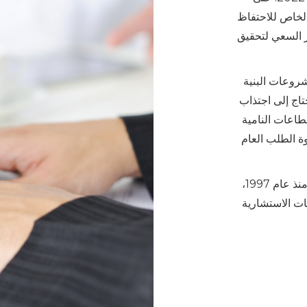
الخاص للاحتفاظ
 السعي لتحقيق
روعات البنية
اج إلى اجتذاب
قطاعات النامية
ة الطلب العام
تقع Cooper Fitch في دول مجلس التعاون الخليجي منذ عام 1997،
ت الاستشارية
متعة. كما نرحب
ا هذا التقرير،
 بالسوق،