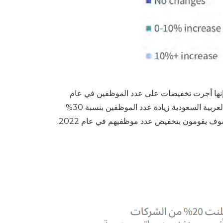
 المملكة العربية السعودية بالمؤشرات التالية، صرحت 29٪ من المؤسسات إنها أجرت تخفيضات على عدد الموظفين في عام
2021 و 71٪ إما لم تقم بأي تغييرات أو زادت من عدد الموظفين. بالنسبة لعام 2022، تخطط 68٪ من الشركات في المملكة العربية السعودية زيادة عدد الموظفين بنسبة 30%